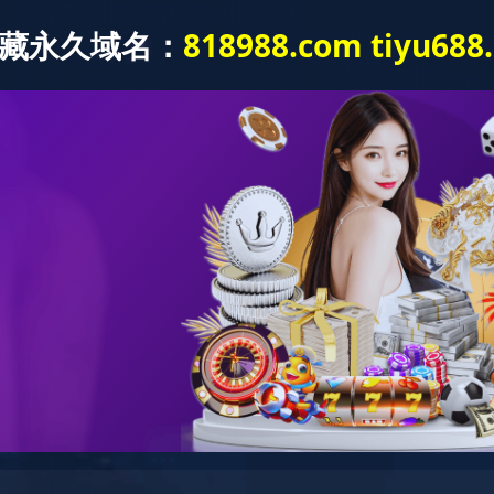
页-乐鱼(中国)-乐鱼(中国)
产品设计
品牌
Product design
Brand mar