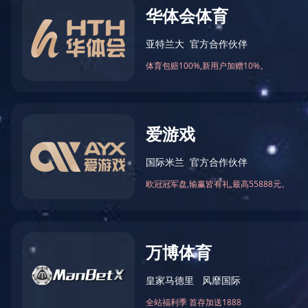
当前位置：
网站乐鱼手机官网入口乐鱼手机官网入口乐鱼手机官网入口首页
Current position：
Home
>
News
>
Industrial design&share
>