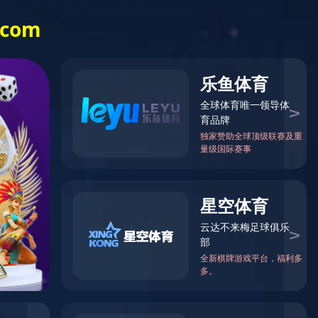
营销
供应链
新闻动态
keting
Supply chain
News