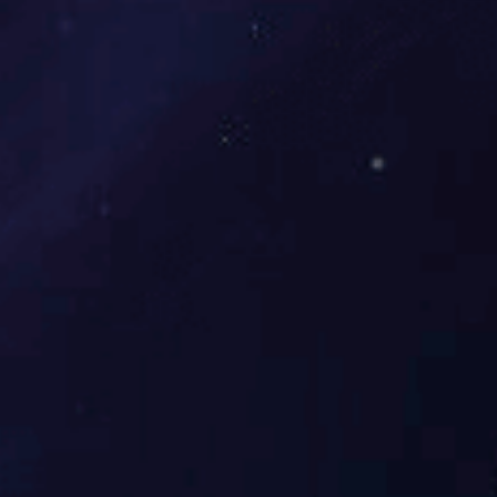
造多款优秀作品艳世，斩获众多国际设计大奖。
标题：
工业设计公司那么多，如何选择一家优秀的工业设计公司
【加利弗是服务苹果CEO、松下、华为的中国设计公司，内容涵盖工
业设计，产品设计，工业产品设计，外观设计，结构设计，品牌设计
等以上部分内容根据互联网查找编写，若有不足请联系我们处理，若
转载请写明来源。】
上一篇：工业设计工业设计公司
下一篇：加利弗为曲线宝贝策划设计的智能热敷按摩
中国深圳联系方式