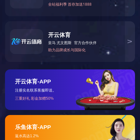
二、口碑
口碑包括线上和线下。线下对外地客户来说不太方便，也缺乏那个资
源。线上是最方便，如今是互联网时代，凡是名气大点的设计公司，
各个平台都会有不同网友的评价，比如百度知道等其它平台。通过这
种方式可对该设计公司的实力进一步验证、确认。如果该公司在网上
一片空白，几乎没什么信息，那估计要小点心，可能是该公司小或者
刚成立不久。