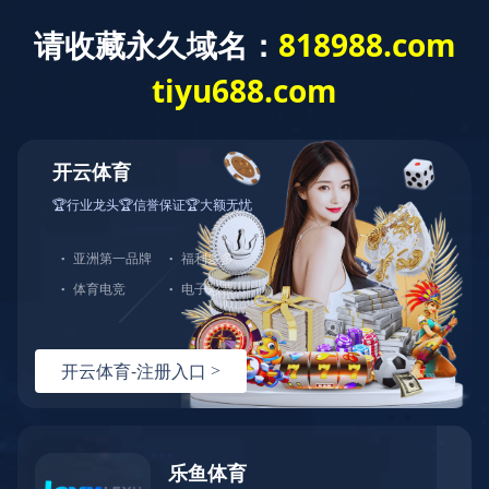
乐鱼手机官网入口首页
当前位置：
网站乐鱼手机官网入口乐鱼手机官网入口乐鱼手机官网入口首页-乐鱼
(中国)-乐鱼(中国)
>
新闻动态
>
工业设计分享
> 工业设计公司那么多，如何选择
一家优秀的工业设计公司
Current position：
Home
>
News
>
Industrial design&share
>
工业设计公司那么多，如何选择一家优秀的工业设计
公司