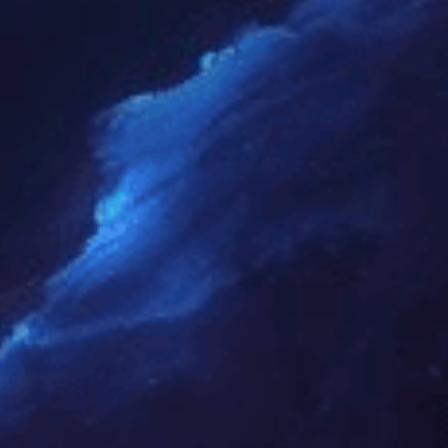
司
计行业越来越深受重视。工业设计赋予产品新的诠
吸引力，也使消费者有着更加舒适的体验。
怎么做？
18680389328
18680356069