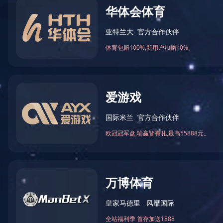
当前位置：
网站乐鱼手机官网入口乐鱼手机官网入口乐鱼手机官网入口首页
Current position：
Home
>
News