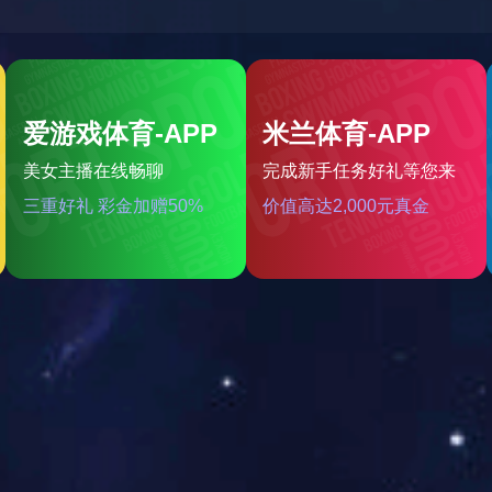
工业结构设计公司，除了
设计公司，不仅能精确的抓住
得淋漓尽致。
创意设计生活用品
生活用品是生活中必不可
还能让我们的生活更加方便和
刀、锅具、锅灶、洗衣机、置
需要设计需要创意！