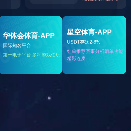
能做工业设计外，还能做结构设计，好的工业结构
工业结构设计的痛点，还能够通过结构把外观表现
不少的物品，它们不仅能够提升我们的生活质量，
舒适。随处可见的生活用品，像指甲刀、剪刀、菜
物架、储藏柜、拖把、扫帚、垃圾桶等。生活用品