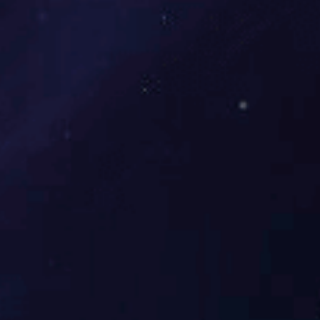
奖，每年也都有一次行业盛宴
客、稳健医疗等知名品牌纷纷
如何增强产品核心
增强产品的核心竞争力，
在广告投入方面再多，用户也
太多了。