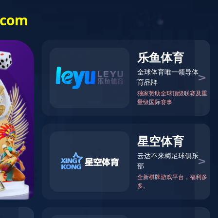
营销
供应链
新闻动态
keting
Supply chain
News