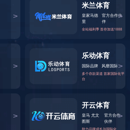
制作需要注意哪些
很多领域处于萌芽或待开发阶段，市场潜力巨大。《通用航空产业