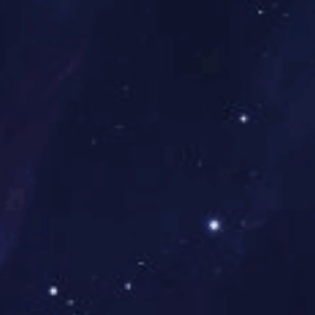
解决什么问题。比如拍摄航拍视频，农业植保，科学探测，物流运输，应
要做的就是要明确无人机功能定位，才好根据功能定位设计对应的无人机