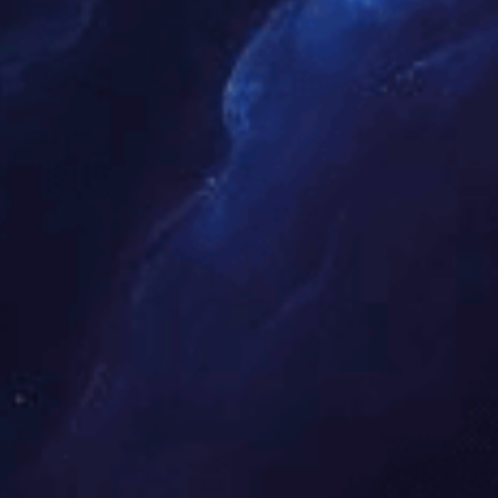
。对结构设计更有讲究，对材料、重量、气动等特性都是有讲究的。不同