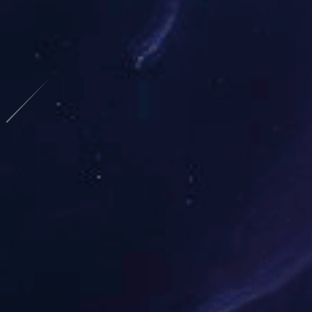
那开发一款无人机，设计和制作需要注意哪些？
1、无人机的功能定位
首先我们要明确无人机的功能定位，能给市场带来什么价值，能
适用环境的要求也都是不一样的。所以设计一款无人机，第一步