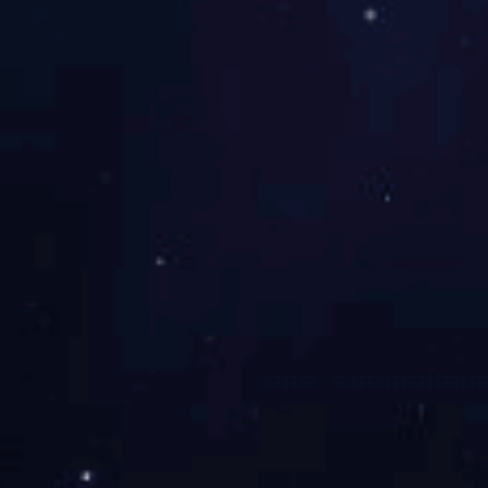
3、飞行控制系统设计
无人机的飞行控制系统要精确稳定，需要考虑飞行器的姿态控制
量保证。