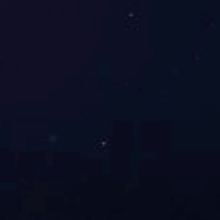
、导航系统、传感器数据处理、无线通信等方面的问题。如果没有这块的