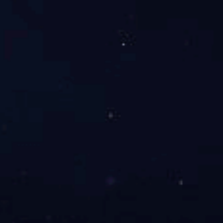
研发团队，可以找专业定制飞行控制系统公司来完成，省心又有质