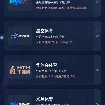
专业工业设计公司，重点是专业，专业从事工业设计，对工业设计理
专业工业设计公司
解深，能以专业的角度做好产品。
主要集中在深圳，
比如加利弗设计，是服务苹果CEO/松下/华为/中烟等的设计公司。同
时深圳也是我国最早的享有设计之都美誉，据报道
深圳设计公司
高峰
时期多达6000-8000家以上，是我国工业设计实力最具代表的城市。