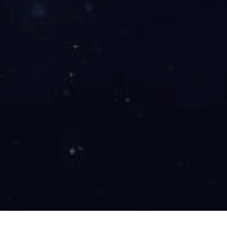
Yangzhou, China
18680389328
Aslin.Lin@five-hot-stories-for-her.com
2469685710
美国洛杉机联系方式
Contact information in Los Angeles, USA
12640 S Euclid St, Garden,Grove,
CA 92840
Reagan,+1(818)699-2032
Mauri@five-hot-stories-for-her.com
乐鱼手机官网入口乐鱼手机官网入口乐鱼手机官网入口首页-乐鱼(中
国)-乐鱼(中国) -产品|外观|工业设计公司-乐鱼手机官网入口乐鱼手机官
网入口乐鱼手机官网入口首页-乐鱼(中国)-乐鱼(中国) 版权所有