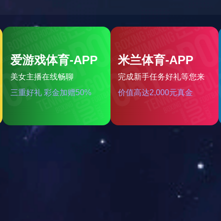
场占有率。那企业如何选择一家顶尖工业设计公司呢？