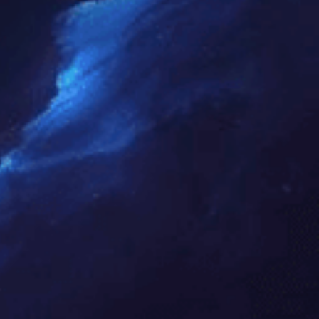
18680389328
18680356069
回到顶部
在市场中销量火爆，能为企业带来巨额商业价值。同时爆款设计也
，销量的多少等进行比较，判定哪家商业设计水平高，确保新品设
全球范围内各个国家和地区竞相参与，含金高，难度大，也都是世
时，可以了解该工业设计公司获得多少国际大奖，来进一步佐证其