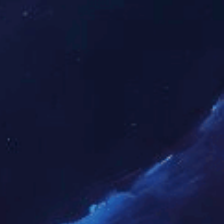
大品牌客户即在行业有地位有影响力，属于行业的佼佼者，因此，
力，设计自然有保证。因此，在进行
工业设计公司
选择时，可以了