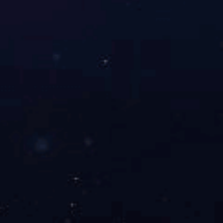
中国扬州联系方式
Contact information in Yangzhou, China
C
扬州市广陵区文昌东路9号加利弗大楼
Califor Building, No.9 Wenchang East
Road, Guangling District, Yangzhou, China
18680389328
Aslin.Lin@five-hot-stories-for-her.com
2469685710