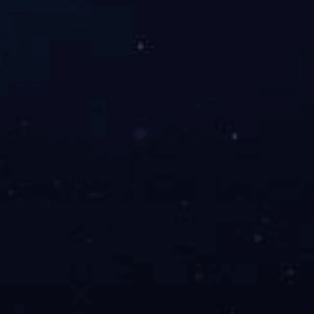
下一篇：智能门锁与工业设计
美国洛杉机联系方式
ontact information in Los Angeles, USA
12640 S Euclid St, Garden,Grove,
CA 92840
Reagan,+1(818)699-2032
Mauri@five-hot-stories-for-her.com