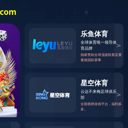
营销
供应链
新闻动态
keting
Supply chain
News