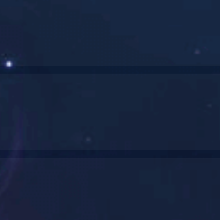
-乐鱼(中国)-乐鱼(中国)
>
新闻动态
>
工业设计分享
> 全球顶尖工业
球顶尖工业设计公司选择，技巧有
阅读量：
紧密，人类越来越成为“你中有我,我中有你”的命运共同体
。随之而来企