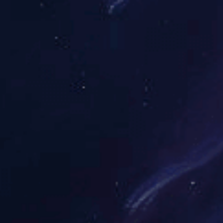
技巧一，服务客户，大品牌客户有多少？
每家工业公司的存在与发展都有自己的客户群体，但客户群体有
大品牌客户往往都会找与之相匹配的实力强的设计公司来完成工