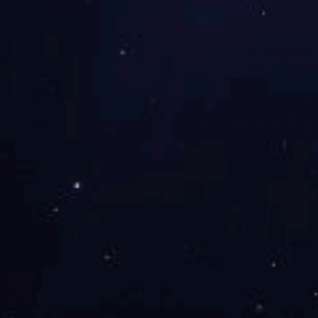
上一篇：工业设计工业设计公司
中国深圳联系方式
Contact information in Shenzhen, China
深圳市南山区侨香路香年广场D栋加利弗创
意园（中国总部）
D Block ,Xiangnian Plaza ,Qiaoxiang Road
,Nanshan District ,Shenzhen(CLF Creative
Industry Park)
15919880467
Fiona.yang@five-hot-stories-for-her.com
1980492597
招聘邮箱