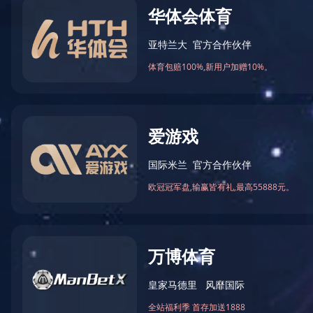
当前位置：
网站乐鱼手机官网入口乐鱼手机官网入口乐鱼手机官网入口首页
Current position：
Home
>
News
>
Industrial design&share
>
比
知名的工业设计公司即在行内行外有一定名气，能被大家所熟悉的。