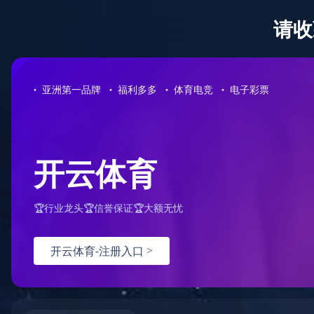
乐鱼手机官网入口首页
乐鱼手机官网入口乐鱼手机官网入口乐鱼手机官网入口首
Home
关于我们
About us