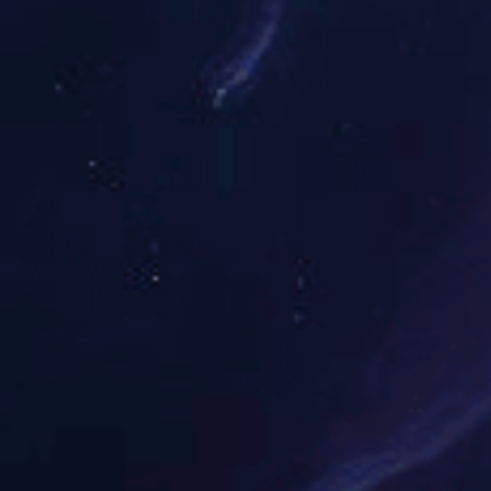
优点一，创新能力强
产品是通过上市而获得商业回报，而当今市场竞争激烈，在各大
会对市场进行大量的调研，旨在于避免创意撞车，确保新品设计
也是知名工业设计公司所必须具备的优点，创新意识能力强。