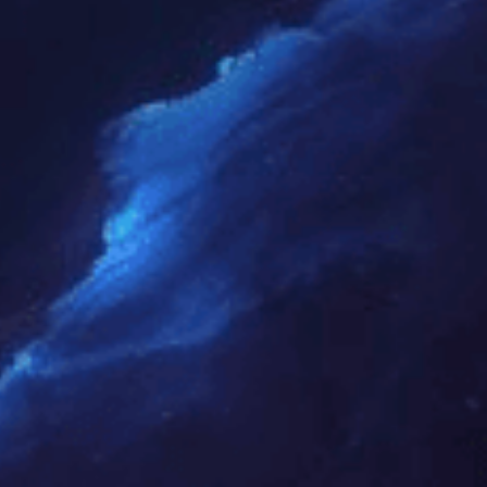
18680389328
18680356069