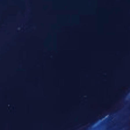
好，可见产品创新重要性。因此，在做产品工业设计之前，往往都
亮，产品也就有更多被购买的可能。这就是工业设计创新
的
力量，