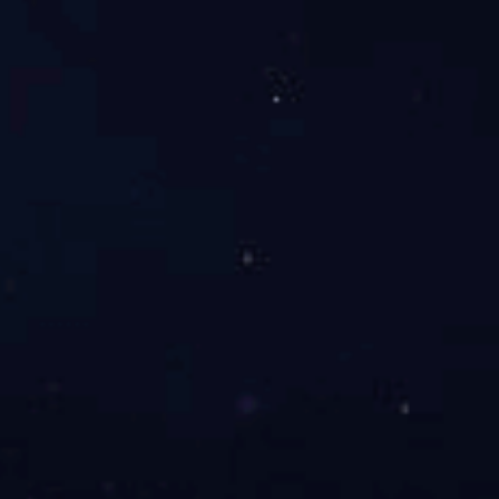
品牌客户，数量也多。从公司配置来说，公司配置要高，办公场地