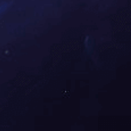
回到顶部
术性。如今生活水平不断提高，对品质生活的重视，对产品的要
端。可见，产品艺术的意义。因此，艺术水准高也是知名工业设计