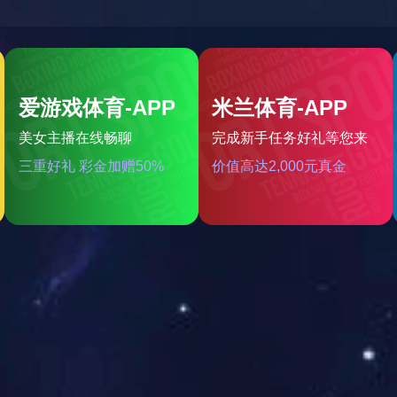
，综合实力强。以下比较知名工业设计公司优点分享。