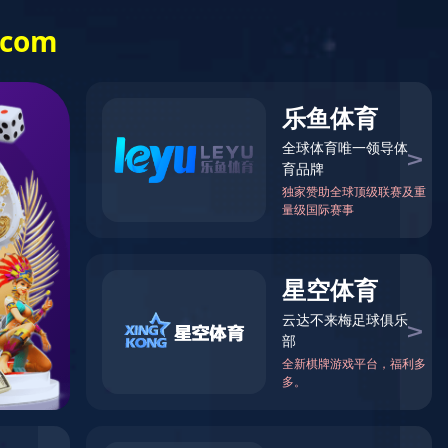
营销
供应链
新闻动态
keting
Supply chain
News