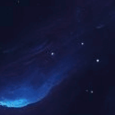
优点二：艺术化水准高
从工业设计史得知，工业设计的诞生是伴随着工业革命而到来，
求也越来越高，比如给人美的视觉愉悦。像我们熟悉的爱玛仕，
公司所必须具备的优点。