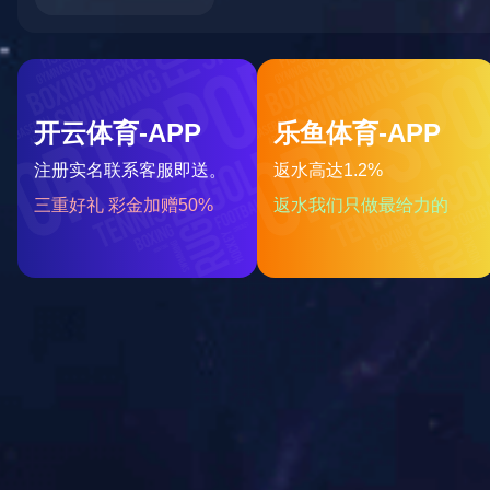
能被大家熟悉知名的公司，更能证明该公司的工业设计水准超高