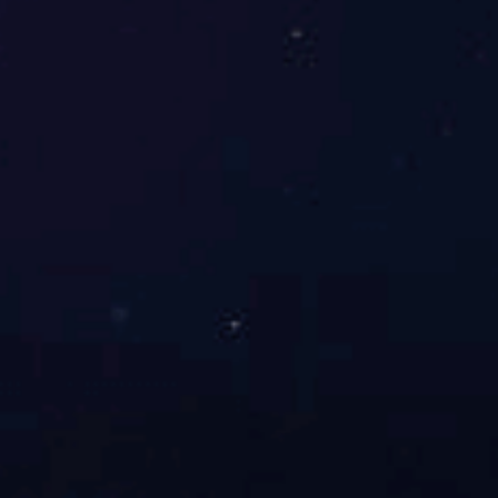
外，其它方面也比较突出。从合作的客户来说，长期合作的客户当中有大
从整体来说，知名的工业设计公司综合实力也都是比较靠前的。