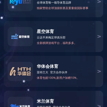
放眼全球，我国是全球制造业第一大国，产业链完善质量度高，也是
全球第二大经济体。论工业设计，我国工业设计频繁在全球崭露头
角，比如小米mixalpha。据外媒称，小米mixalpha工业设计比苹果强
多了。又比2024iF金奖颁奖，深圳加利弗策划设计“盲文学习机”斩
获国际iF奖中含金量最高iF金奖。论城市而言，我国工业设计公司主要
集中在经济好，设计氛围浓的城市，比如深圳、广州、上海、北京。
特别是深圳，我国工业设计实力最具体代表的城市，首个获得联合国
教科文组织认定的“设计之都”