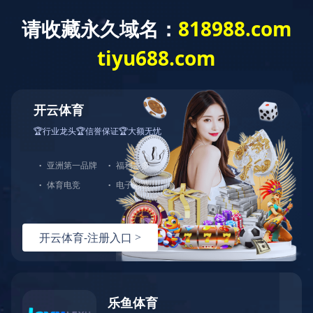
乐鱼手机官网入口首页
当前位置：
网站乐鱼手机官网入口乐鱼手机官网入口乐鱼手机官网入口首页-乐鱼
(中国)-乐鱼(中国)
>
新闻动态
>
工业设计分享
> 工业设计公司深圳
Current position：
Home
>
News
>
Industrial design&share
>
工业设计公司深圳
阅读量：