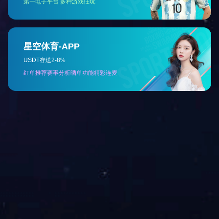
招聘邮箱
Aslin.Lin@five-hot-stories-for-her.com
中国扬州联系方式
Contact information in Yangzhou, China
扬州市广陵区文昌东路9号加利弗大楼
Califor Building, No.9 Wenchang East Road, Guangling District,
Yangzhou, China
18680389328
Aslin.Lin@five-hot-stories-for-her.com
2469685710
美国洛杉机联系方式
Contact information in Los Angeles, USA
12640 S Euclid St, Garden,Grove,
CA 92840
Reagan,+1(818)699-2032