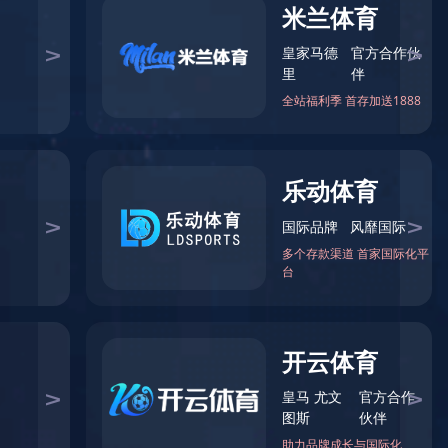
| 从起源到中国设计问鼎世界非凡历程
界非凡历程