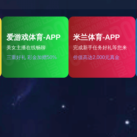
有人认为，当人类首次将石头打磨成工具，或是着手装饰洞穴时，工业设
的设计范畴
。然而从严格意义上讲，
工业设计
真正诞生于工业革命时期。
向机器大工业生产阶段，工业革命以机器替代人力，以大规模工厂化生产