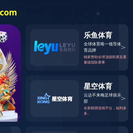
营销
供应链
新闻动态
keting
Supply chain
News