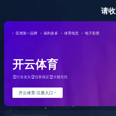
乐鱼手机官网入口首页
乐鱼手机官网入口乐鱼手机官网入口乐鱼手机官网入口首
Home
关于我们
About us