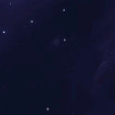
在演讲中，刘亮分享了他的创业经历和对创新设计思维的重视。
各行业的发展和创新。加利弗还积极应用
AI
智能技术，努力打造