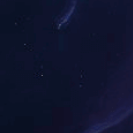
“
2023
年
10
月
7
日，国际知名工业设计师、加利弗创始人兼首席设
各行各业的创新浪潮而展开。”
——摘自《
yahoo! finance
》