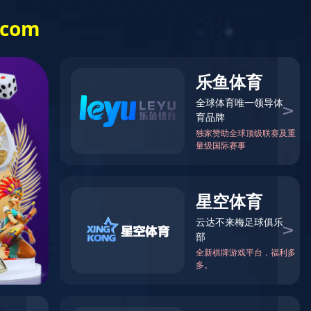
营销
供应链
新闻动态
keting
Supply chain
News