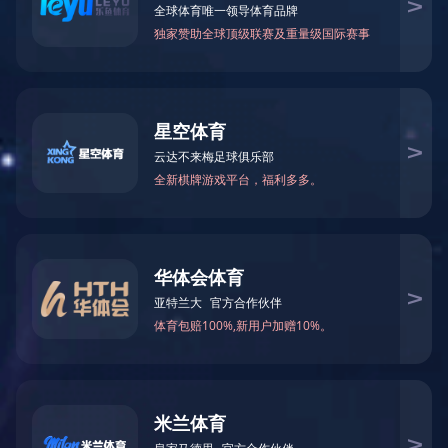
阅读量：
继
2024德国iF设计奖颁奖典礼后不久，中国深圳又再次迎来了一场设
计界的盛会。6月2
1
日，腾讯
WeSpace会场内聚集了众多设计爱好者和
专业人士，共同参与了由德国iF官方举办的“Meet iF in Shenzhen |
深圳