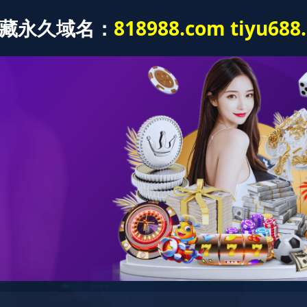
页-乐鱼(中国)-乐鱼(中国)
产品设计
品牌
Product design
Brand mar