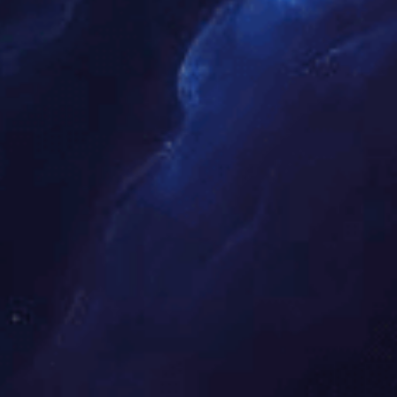
前海万豪酒店举行。大会主论坛及
12
场平行论坛共计
4000
多位中外专家、企业家，采