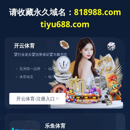
乐鱼手机官网入口首页
当前位置：
网站乐鱼手机官网入口乐鱼手机官网入口乐鱼手机官网入口首页-乐鱼
(中国)-乐鱼(中国)
>
新闻动态
>
乐鱼手机官网入口首页
> 加利弗产品设计受邀入
驻贸易数字化赋能中心北京展馆
Current position：
Home
>
News
>
Company news
>
加利弗产品设计受邀入驻贸易数字化赋能中心北京展
馆