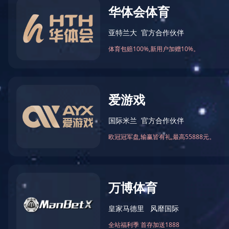
当前位置：
网站乐鱼手机官网入口乐鱼手机官网入口乐鱼手机官网入口首页
Current position：
Home
>
News
>
Industrial design&share
>
一、智能门锁发展趋势