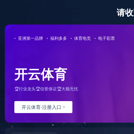
乐鱼手机官网入口首页
乐鱼手机官网入口乐鱼手机官网入口乐鱼手机官网入口首
Home
关于我们
About us