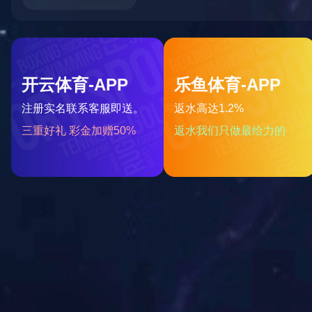
随着世界人工智能技术的发展，以及国家对人工智能产业实施的积
于加强和推进老龄工作进展情况的报告》持续扩大智能辅具、智
等。