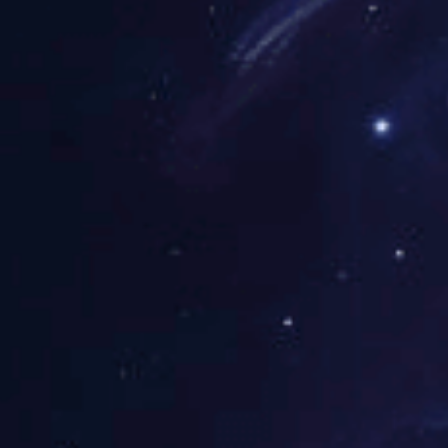
智能门锁创新设计
！
创新是创造新意，让产品与众不同。创新包括外观设计上创新和
外观是产品的第一视觉，是人们认识产品的开始，也是吸引消费
新品设计与众不同，成为市场最耀眼的星。当然外观上创新，也
入灵魂，让产品自带语言，也是品牌塑造的载体。