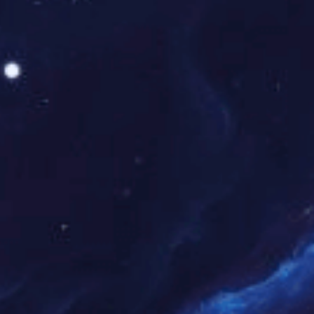
功能设计上的创新。
者的第一视觉，直拉接决定着消费者是否前去购买了解的可能，也是新品
不是天马行空的设计，也要符合市场需求和用户的审美。做好智能门锁外