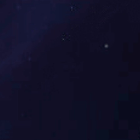
的使用价值。比如说智能门锁，虽然门锁前面加了两个字“智能”，但首
，所以在功能方面的创新，首先要在智能方面对技术和功能进行创新挖掘
加人性，更加安全等。
旨在于让商品在商海保持绝对优势，脱颖而出。