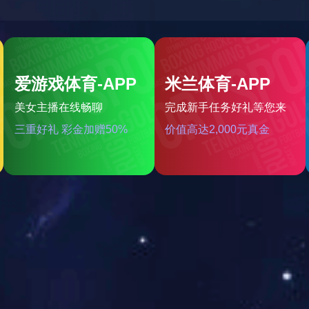
极政策，智能门锁发展迅速，入局的品牌也多。就2022年国家实施的政
能家情况的报告居、健康监测、养老照护等适老化智能终端产品供给。又