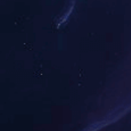
二、入局的品牌，如何在商海中脱颖而出
。