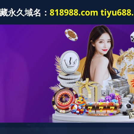
页-乐鱼(中国)-乐鱼(中国)
产品设计
品牌
Product design
Brand mar