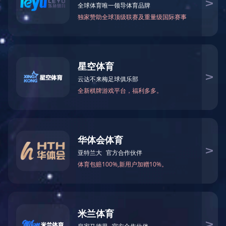
阅读量：
产品设计
的成果
通过应用自主研发的升级版IPL强脉冲光，创新应用光感模块，使脱毛
更加安全有效。撞色设计，大胆的设计手法，原创设计，彰显个性。
两个可更换头，适用于不同身体部位，凸显品牌人性关怀。