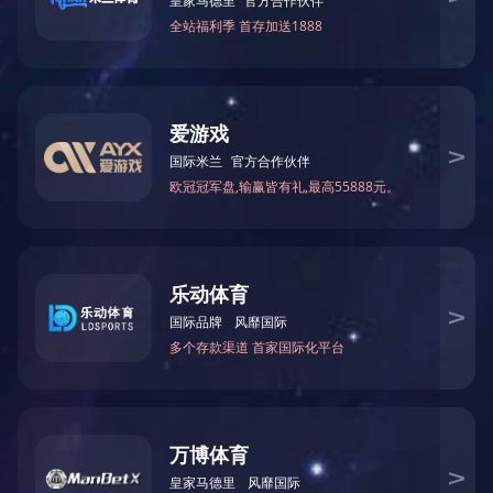
产品设计
灵感
灵感来源撞色，撞色，两种色彩简单粗暴相撞一起，代表着“自信与活
力，个性与张扬”。这款脱毛仪主打消费群体是年轻人，年轻人特
点“自信与活力，个性与张扬”，撞色的设计贴合年轻人的习性，有助
于产品在市场大卖。人性化的设计，可切换双头设计，更好解决因身