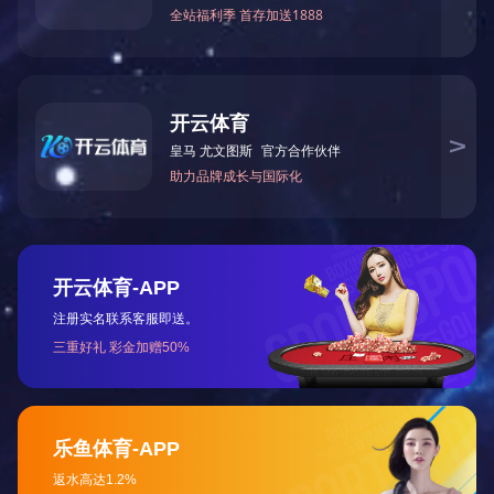
体部位的不一样造成的问题，可以根据不同部位选择相应的头。
产品设计给客户带来的价值
撞色的设计贴合年青人的喜好，有助于产品市场大卖，帮客户获得商
业回报。双头设计，体现品牌对用户的关怀，树立良好品牌形象。
标题：CLF加利弗为美诗蔓策划设计的脱毛仪