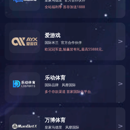
好的设计有哪些设计原则。设计包括外观设计和结构设计，所对应的
原则也不一样。但终究是属产品设计的范畴，目的通过借助好设计的
力量，赢得市场竞争，获得高回报。以下详谈下外观设计的原则。外
观是产品的外表面，是认识产品的第一视觉，决定用户是否前去了
解，购买的可能。因此外观设计很重要！外观设计的原则首生要创
新，创新即创造新意的简称，创新是市场没有，全新视觉设计，让人
跟前一亮。创新对企业来说，有利于赢得了市场竞争，获得经济效
益。特别是当今市面上产品众多，竞争激烈，更需要通过创新，保持
产品的竞争优势，也是避免陷入价格战最重要手段之一。而企业研发
设计，归根结底是为了获得经济效益，价格战是无奈，不是本意。所
以外观设计创意设计很重要。外观设计的原则，美的鉴赏价值。爱美
之心人之皆有，美是人们追求的，美图秀秀很火也是对美渴望一种见
证。从工业设计的诞生，一开始就讲究美。工业革命是以机器代替人
力、蓄力提高了生产效率的同时也带来一系更的问题，其中一个大的
问题即“缺少美的鉴赏价值”。
工业设计
的到来就是来解决这个问题
的。所以外观设计，美的设计也是好设计的外观设计的原则。特别是