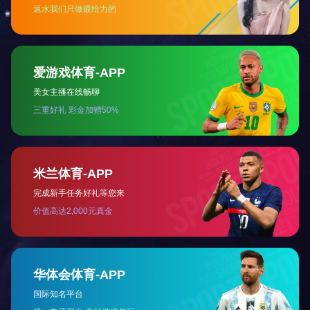
上一篇：工业设计工业设计公司
下一篇：浅谈工业设计现状，主要集中在一线城市
中国深圳联系方式
Contact information in Shenzhen, China
深圳市南山区侨香路香年广场D栋加利弗创意园（中国总部）
D Block ,Xiangnian Plaza ,Qiaoxiang Road ,Nanshan District
,Shenzhen(CLF Creative Industry Park)
15919880467
Fiona.yang@five-hot-stories-for-her.com
1980492597
招聘邮箱
Aslin.Lin@five-hot-stories-for-her.com
中国扬州联系方式