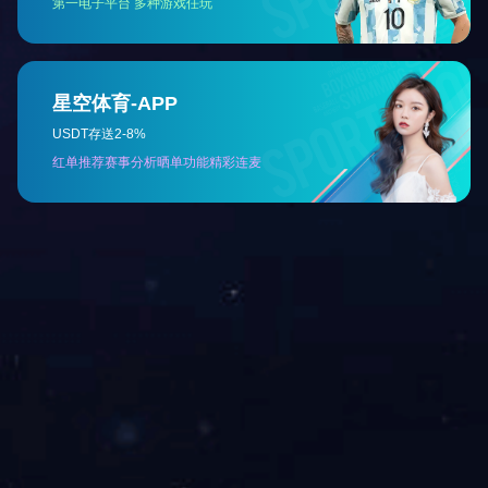
Contact information in Yangzhou, China
扬州市广陵区文昌东路9号加利弗大楼
Califor Building, No.9 Wenchang East Road, Guangling District,
Yangzhou, China
18680389328
Aslin.Lin@five-hot-stories-for-her.com
2469685710
美国洛杉机联系方式
Contact information in Los Angeles, USA
12640 S Euclid St, Garden,Grove,
CA 92840
Reagan,+1(818)699-2032
Mauri@five-hot-stories-for-her.com
乐鱼手机官网入口乐鱼手机官网入口乐鱼手机官网入口首页-乐鱼(中