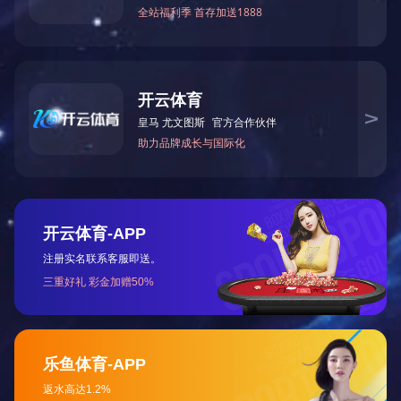
设计产品外观公司&加利弗设计
设计
产品外观设计公司
，加利弗设计，服务苹果CEO、松下、华为的
设计公司，大公司也都是找加利弗，与世界500强及引领企业合作超
100家，中国10大央企合作超6家。如何设计好产品外观设计，加利弗
也有着多年的大公司设计经验，打造多款产品奇迹，崭获多项IF、红
点等国际大奖。
标题：
设计产品外观公司