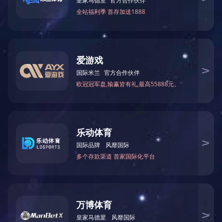
设计好产品外观对产品能否成功很重要
信息化时代，市场竞争激烈，
产品设计
的好坏对产品是否能卖爆有着
直接影响，特别是产品设计。当今是颜值的时代，美图秀秀之所以这
么火，就是一个佐证，人们对美的向往。设计产品外观是产品外表
面，是肉眼能看得到，也是第一眼认识产品的开始。优秀的产品外观
往往能让人眼前一亮，吸引用户的注意，也就有用户前去的了解购买
的可能。产品设计的好坏对产品是否能卖爆有着直接影响，如何设计
好产品外观成为企业新品研发要面对的问题，往往企业也是找产品设
计公司来帮他们完成外观设计。
产品设计公司
不仅提供外观设计，还
提供结构设计，能够更好帮企业保驾护航，打造爆款。设计产品外观
除了要好看、颜值高外，重在创意，创意是外观设计的灵魂，也是拉
开与同行的矩离，让人眼前一亮。而创意是则很考验设计师的综合能
力，比如市场敏锐度，以及知识的阅力等，所以，设计好产品外观设
计师的综合能力很关键。