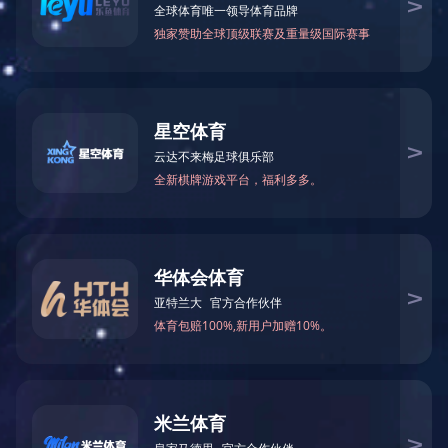
设计产品外观
是产品设计主要核心服务之一
随着我国经济的发展，存在着许多做设计的产品公司，为企业研发新
品提供设计保证。设计产品外观是产品设计的重要环节，也是产品设
计公司主要核心服务之一，产品设计公司核心服务包括外观设计和结
构设计。设计产品外观是指对产品的
形状
、图案、色彩或者其结合所
做出的富有美感且具有批量性生产的新设计。其中设计产品外观是产
品的外表面所能看见的设计。