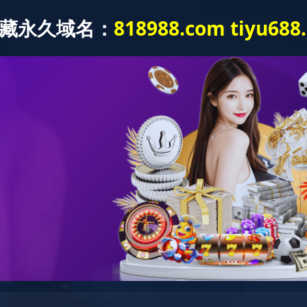
页-乐鱼(中国)-乐鱼(中国)
产品设计
品牌
Product design
Brand mar