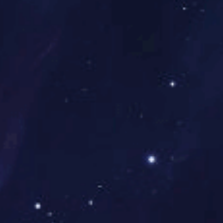
节设备，核心使命皆是为人们营造舒适宜居的环境，但户外空调的使用场
能完备的前提下，必须兼顾轻量化与紧凑体积，实现便携易携的使用体验
防撞等防护性能的强化设计，成为应对多变户外场景的关键；