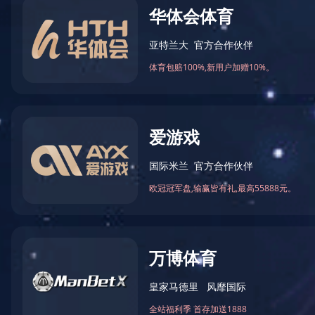
当前位置：
网站乐鱼手机官网入口乐鱼手机官网入口乐鱼手机官网入口首页
Current position：
Home
>
News
>
Industrial design&share
>
户
闲暇之时卸下生活包袱，逃离都市喧嚣与大自然相拥，已然成为