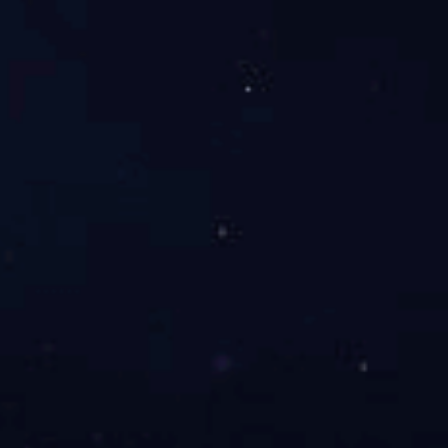
间俘获目光；告别传统科技产品的冷峻刻板，以灵动曲线融合温润