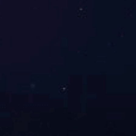
的仿生线条，搭配鲜明的黄黑撞色，碰撞出极具视觉冲击力的惊艳效果，瞬
电的美学边界。