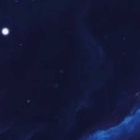
质感的户外空调，不仅能为露营场景增添氛围感，更能成为社交分享中的