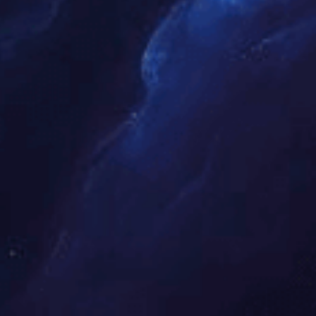
空调，凭借出众的设计与硬核性能赢得广泛赞誉。这款产品在筑牢防水、