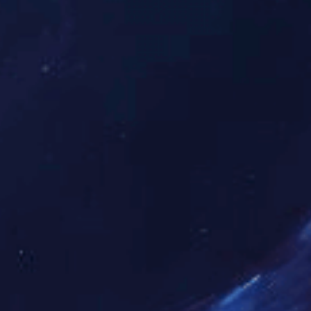
同时，德国
iF、红点设计大奖，深圳获奖数量连续十四年全国第
动“深圳制造”向“深圳智造”“深圳创造”深度转型，淬炼出独树一帜
品质与市场爆发力的爆款产品。