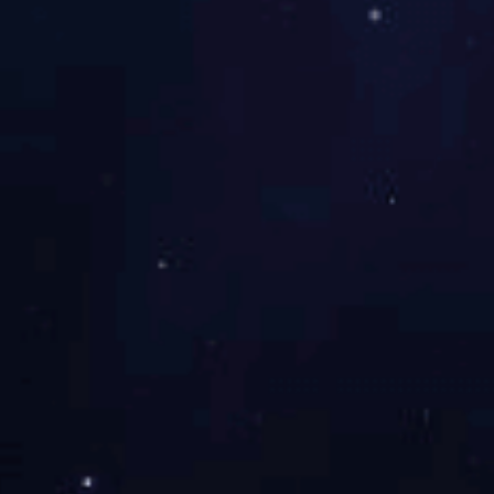
深圳加利弗设计，正是
深圳
这片创新沃土上
成长起来的，连续
5
目为例，加利弗以专业能力交出亮眼答卷，实现了产品功能与美