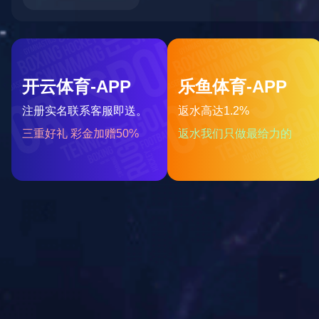
动，让出行无后顾之忧。