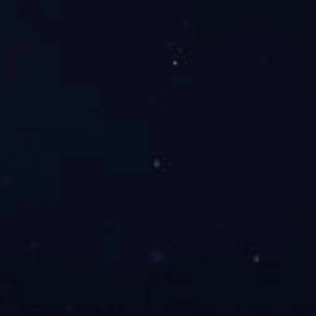
力助企业打造优质设计，塑造行业标标。
以仲康
车载应急电源设计
项