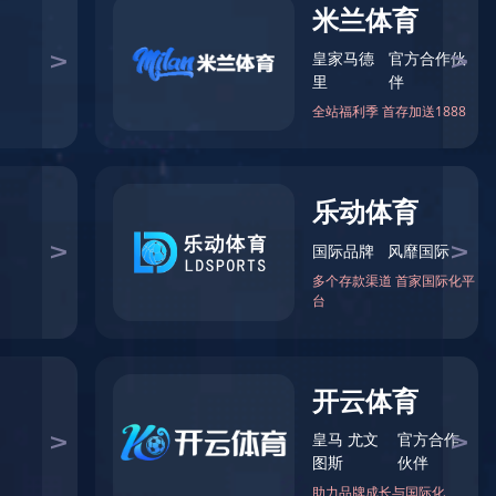
| 锚定深圳创新沃土，打造硬核爆款产品
核爆款产品
——面对车辆老化故障或极端天气突发状况，它能快速为爱车补能启