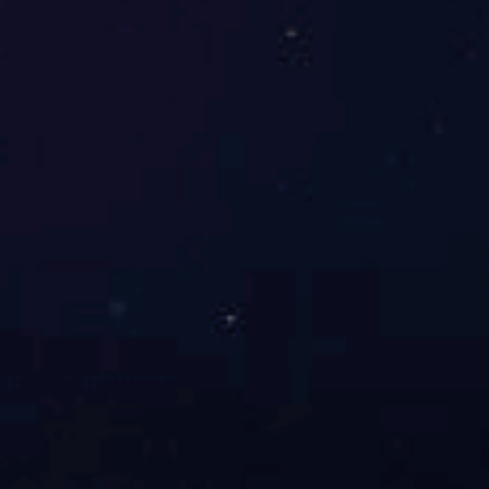
年荣登《深圳行业领袖企业100强》唯一上榜的工业设计公司，以资深实
学的完美统一。