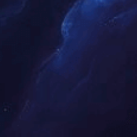
深度市场调研与精准竞品分析为起点，全面洞悉行业现状与用户核心痛点
上市即引爆市场筑牢根基。而这一系列复杂且专业的工作，对设计机构的实