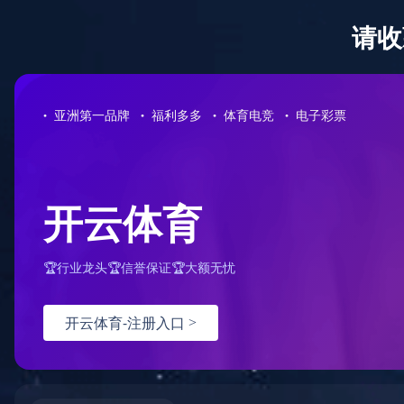
乐鱼手机官网入口首页
乐鱼手机官网入口乐鱼手机官网入口乐鱼手机官网入口首
Home
关于我们
About us