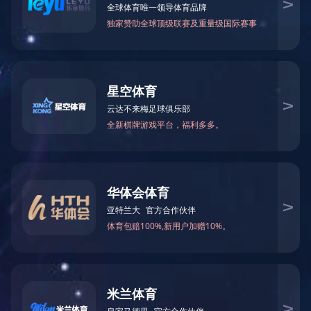
在产品设计的宏大领域中，外观设计与结构设计宛如一辆行驶马车的
双轮，二者相辅相成，缺一不可，共同承载着产品从概念迈向现实的
重要使命。
外观设计
外观设计是产品设计中肉眼可见的最吸睛的设计。一款优秀的
外观设
计
，绝不仅仅是拥有令人赏心悦目的高颜值，更重要的是其独特的识
别度。
比如加利弗策划设计
“
萤火虫无人机环卫车”为例，其外观设计