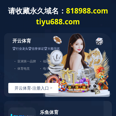
乐鱼手机官网入口首页
当前位置：
网站乐鱼手机官网入口乐鱼手机官网入口乐鱼手机官网入口首页-乐鱼
(中国)-乐鱼(中国)
>
新闻动态
>
产品设计动态
> 产品外观设计与结构设计的关系
Current position：
Home
>
News
>
Industrial design&share
>
产品外观设计与结构设计的关系
阅读量：