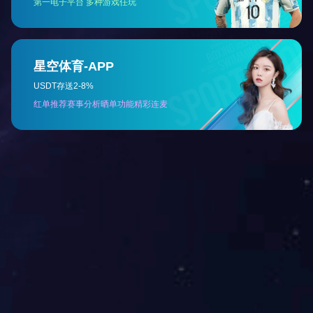
中国深圳联系方式
Contact information in Shenzhen, China
深圳市南山区侨香路香年广场D栋加利弗创意园（中国总部）
D Block ,Xiangnian Plaza ,Qiaoxiang Road ,Nanshan District
,Shenzhen(CLF Creative Industry Park)
15919880467
Fiona.yang@five-hot-stories-for-her.com
1980492597
招聘邮箱
Aslin.Lin@five-hot-stories-for-her.com
中国扬州联系方式
Contact information in Yangzhou, China
扬州市广陵区文昌东路9号加利弗大楼