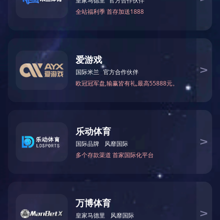
独具匠心，在众多环卫设备中脱颖而出。它的造型不仅契合了行驶作
业的功能需求，更在视觉上给人以强烈的冲击，让人一眼便能识别，
并且留下深刻的印象。这种识别度赋予了产品独特的个性，成为一道
亮丽的风景线。
结构设计
结构设计则是产品内部构造的精巧规划，是将创意转化为现实的核心