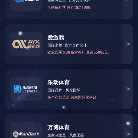
创新引领设计，深圳工业设计璀璨绽放
在全球化浪潮席卷下的商业版图中，深圳这座荣获“设计之
都”，“新时尚之城”，“创客之城”、“志愿者之城“等美誉的国
际都市，以其蓬勃的创新活力与前瞻性的产业布局，傲然屹立于工
业设计领域的巅峰，成为全球瞩目的焦点。这里汇聚了无数优秀的
工业设计公司，它们如同繁星照亮夜空般，点缀着深圳创意产业的
广袤苍穹，而加利弗设计公司便是其中之一，凭借卓越的专业实力
与独树一帜的创新理念，在激烈的市场竞争中脱颖而出，绽放出令
人瞩目的光芒 。
工业设计公司全解析：专业、创新与价值创造