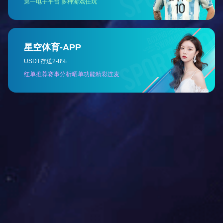
医疗器械设计公司
医疗器械设计公司的核心服务始终围绕医疗器械展开。所谓医疗器
械，是指直接或间接用于人体的仪器、设备、器具、体外诊断试剂
及校准物、材料等相关物品，包括所需的计算机软件。
深圳产品设计的“牛”
深圳产品设计的“牛”，源于多重优势的深度融合，形成了从产业