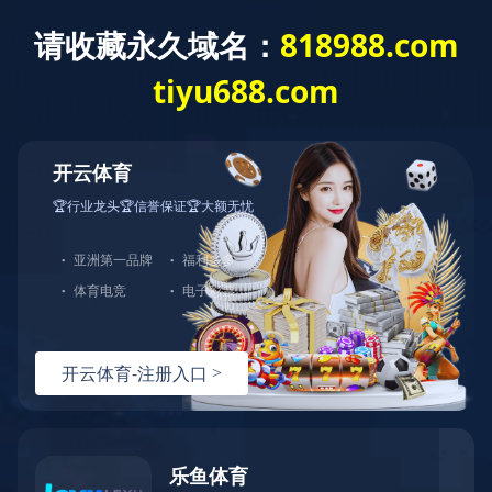
乐鱼手机官网入口首页
当前位置：
网站乐鱼手机官网入口乐鱼手机官网入口乐鱼手机官网入口首页-乐鱼
(中国)-乐鱼(中国)
>
产品设计
>
智能家居工业设计
> 好太太智能门锁设计
Current position：
Home
>
Product design
>
Smart home appliances design
>
好太太智能门锁设计