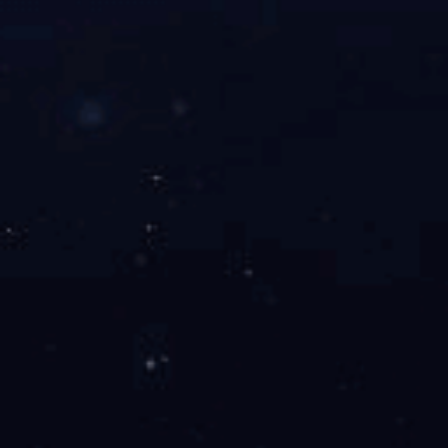
美国洛杉机联系方式
Contact information in Los Angeles, USA
12640 S Euclid St, Garden,Grove,
CA 92840
Reagan,+1(818)699-2032
Mauri@five-hot-stories-for-her.com
乐鱼手机官网入口乐鱼手机官网入口乐鱼手机官网入口首页-乐鱼(中
国)-乐鱼(中国) -产品|外观|工业设计公司-乐鱼手机官网入口乐鱼手机官
网入口乐鱼手机官网入口首页-乐鱼(中国)-乐鱼(中国) 版权所有
-------------------
工业设计
|
深圳工业设计
|
工业设计公司
|
深圳
工业设计公司|
工业产品设
计
|
产品设计
|
产品
设计公司
|
服务苹果CEO工业设计公司
（
返回顶部
）